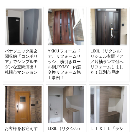
パナソニック製玄
YKKリフォームド
LIXIL（リクシル）
関収納『コンポリ
ア、リフォームサ
リシェル玄関ドア
ア』でシンプルモ
ッシ、横引きロー
／片袖ランマ付へ
ダンな空間演出！
ル網戸XMY・内窓
リフォームしまし
札幌市マンション
交換リフォーム施
た！江別市戸建
工事例！
お客様をお迎えす
LIXIL（リクシル）
ＬＩＸＩＬ『ラシ