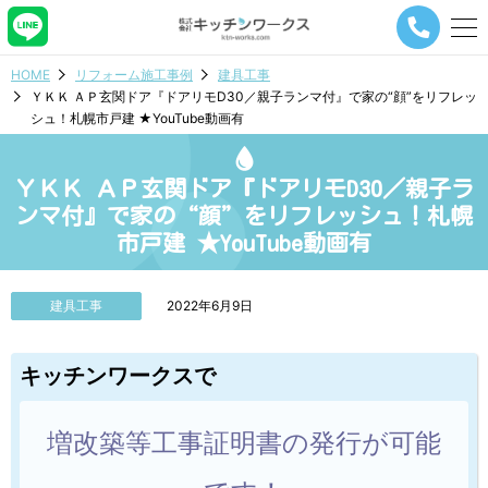
メ
ニ
ュ
HOME
リフォーム施工事例
建具工事
ー
ＹＫＫ ＡＰ玄関ドア『ドアリモD30／親子ランマ付』で家の“顔”をリフレッ
ナ
シュ！札幌市戸建 ★YouTube動画有
ビ
ゲ
ー
ＹＫＫ ＡＰ玄関ドア『ドアリモD30／親子ラ
シ
ョ
ンマ付』で家の“顔”をリフレッシュ！札幌
ン
市戸建 ★YouTube動画有
ボ
タ
ン
建具工事
2022年6月9日
キッチンワークスで
増改築等工事証明書の発行が可能