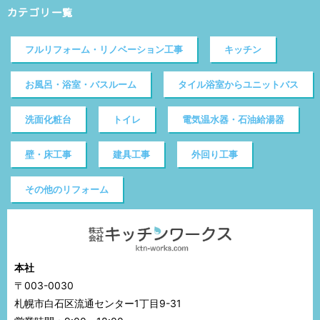
カテゴリ一覧
フルリフォーム・リノベーション工事
キッチン
お風呂・浴室・バスルーム
タイル浴室からユニットバス
洗面化粧台
トイレ
電気温水器・石油給湯器
壁・床工事
建具工事
外回り工事
その他のリフォーム
本社
〒003-0030
札幌市白石区流通センター1丁目9-31