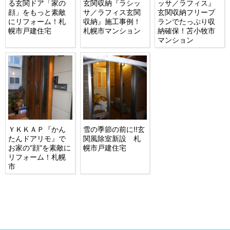
る玄関ドア「家の
玄関収納『ラシッ
ッサ／ラフィス』
顔」をもっと素敵
サ／ラフィス玄関
玄関収納フリープ
にリフォーム！札
収納』施工事例！
ランでたっぷり収
幌市戸建住宅
札幌市マンション
納確保！苫小牧市
マンション
ＹＫＫＡＰ『かん
雪の季節の前に!!玄
たんドアリモ』で
関風除室新設 札
お家の“顔”を素敵に
幌市戸建住宅
リフォーム！札幌
市