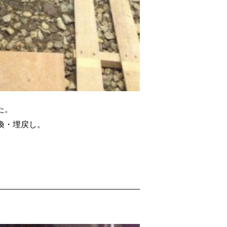
た。
換・埋戻し。