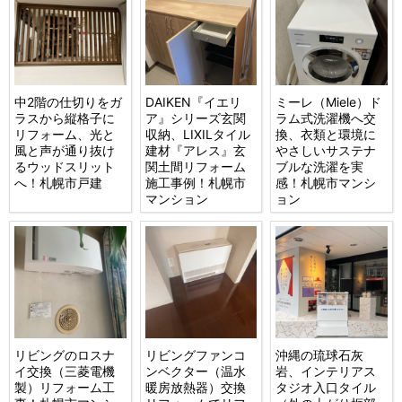
中2階の仕切りをガ
DAIKEN『イエリ
ミーレ（Miele）ド
ラスから縦格子に
ア』シリーズ玄関
ラム式洗濯機へ交
リフォーム、光と
収納、LIXILタイル
換、衣類と環境に
風と声が通り抜け
建材『アレス』玄
やさしいサステナ
るウッドスリット
関土間リフォーム
ブルな洗濯を実
へ！札幌市戸建
施工事例！札幌市
感！札幌市マンシ
マンション
ョン
リビングのロスナ
リビングファンコ
沖縄の琉球石灰
イ交換（三菱電機
ンベクター（温水
岩、インテリアス
製）リフォーム工
暖房放熱器）交換
タジオ入口タイル