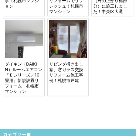
事！札幌市マンシ
リフォームでリフ
（外の上がり框部
ョン
レッシュ！札幌市
分）に施工しまし
マンション
た！中央区大通
ダイキン（DAIKI
リビング掃き出し
N）ルームエアコン
窓、窓ガラス交換
『Ｅシリーズ／10
リフォーム施工事
畳用』新規設置リ
例！札幌市戸建
フォーム！札幌市
マンション
カテゴリ一覧