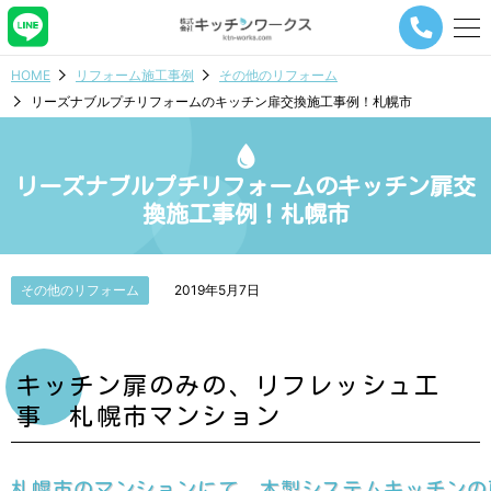
メ
ニ
ュ
HOME
リフォーム施工事例
その他のリフォーム
ー
リーズナブルプチリフォームのキッチン扉交換施工事例！札幌市
ナ
ビ
ゲ
ー
リーズナブルプチリフォームのキッチン扉交
シ
換施工事例！札幌市
ョ
ン
ボ
タ
その他のリフォーム
2019年5月7日
ン
キッチン扉のみの、リフレッシュ工
事 札幌市マンション
札幌市のマンションにて、木製システムキッチンの