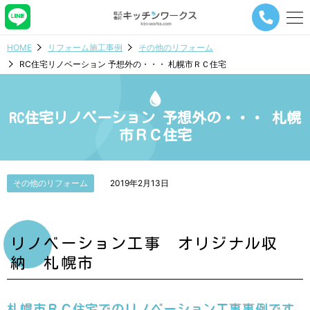
メ
ニ
ュ
HOME
リフォーム施工事例
その他のリフォーム
ー
RC住宅リノベーション 予想外の・・・ 札幌市ＲＣ住宅
ナ
ビ
ゲ
ー
RC住宅リノベーション 予想外の・・・ 札幌
シ
市ＲＣ住宅
ョ
ン
ボ
タ
その他のリフォーム
2019年2月13日
ン
リノベーション工事 オリジナル収
納 札幌市
札幌市ＲＣ住宅でのリノベーション工事事例です