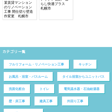
某賃貸マンション
らし快適プラス
のリノベーション
札幌市
工事 間仕切り壁造
作変更 札幌市
カテゴリ一覧
フルリフォーム・リノベーション工事
キッチン
お風呂・浴室・バスルーム
タイル浴室からユニットバス
洗面化粧台
トイレ
電気温水器・石油給湯器
壁・床工事
建具工事
外回り工事