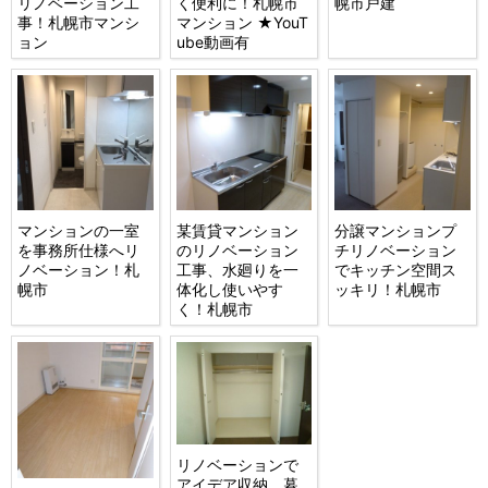
リノベーション工
く便利に！札幌市
幌市戸建
事！札幌市マンシ
マンション ★YouT
ョン
ube動画有
マンションの一室
某賃貸マンション
分譲マンションプ
を事務所仕様へリ
のリノベーション
チリノベーション
ノベーション！札
工事、水廻りを一
でキッチン空間ス
幌市
体化し使いやす
ッキリ！札幌市
く！札幌市
リノベーションで
アイデア収納 暮