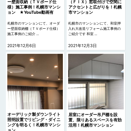
ー壁面収納（ＴＶボード仕
（ＦＩＸ）窓取付けで空間に
様）施工事例！札幌市マンシ
アクセントと広がりを！札幌
ョン ★YouTube動画有
市マンション
札幌市のマンションにて、オーダ
札幌市のマンションにて、和室押
ー壁面収納棚（ＴＶボード仕様）
入れ大改造リフォーム施工事例の
施工事例のご紹介 ...
ご紹介です 和室 ...
2021年12月6日
2021年12月3日
オーデリック製ダウンライト
居室にオーダー吊戸棚を設
照明設置でリビング・ダイニ
置、限りあるスペースを有効
ングを明るく！札幌市マンシ
活用！札幌市マンション
ョン