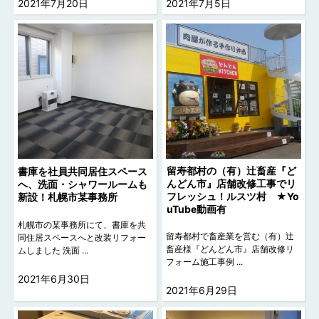
2021年7月20日
2021年7月5日
留寿都村の（有）辻畜産『ど
書庫を社員共同居住スペース
んどん市』店舗改修工事でリ
へ、洗面・シャワールームも
フレッシュ！ルスツ村 ★Yo
新設！札幌市某事務所
uTube動画有
札幌市の某事務所にて、書庫を共
留寿都村で畜産業を営む（有）辻
同住居スペースへと改装リフォー
畜産様『どんどん市』店舗改修リ
ムしました 洗面 ...
フォーム施工事例 ...
2021年6月30日
2021年6月29日