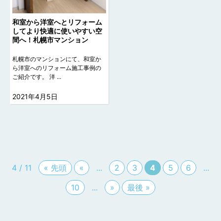
和室から洋室へとリフォーム
してより快適に使いやすい空
間へ！札幌市マンション
札幌市のマンションにて、和室か
ら洋室へのリフォーム施工事例の
ご紹介です。 洋 ...
2021年4月5日
4 / 11
« 先頭
«
...
2
3
4
5
6
...
10
...
»
最後 »