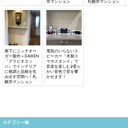
市マンション
札幌市マンション
廊下にニッチオー
電気のいらないス
ダー製作＋DAIKEN
ピーカー『木製ス
『グラビオエッ
マホスタンド』で
ジ』でインテリア
音楽を楽しむ♪柔ら
に格調と品格を生
かい音色で音を響
み出す空間へ！札
かせます！
幌市マンション
カテゴリ一覧