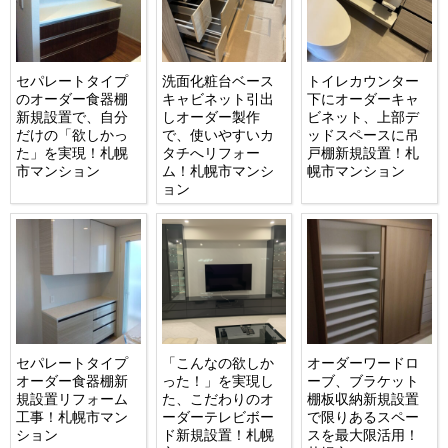
セパレートタイプ
洗面化粧台ベース
トイレカウンター
のオーダー食器棚
キャビネット引出
下にオーダーキャ
新規設置で、自分
しオーダー製作
ビネット、上部デ
だけの「欲しかっ
で、使いやすいカ
ッドスペースに吊
た」を実現！札幌
タチへリフォー
戸棚新規設置！札
市マンション
ム！札幌市マンシ
幌市マンション
ョン
セパレートタイプ
「こんなの欲しか
オーダーワードロ
オーダー食器棚新
った！」を実現し
ーブ、ブラケット
規設置リフォーム
た、こだわりのオ
棚板収納新規設置
工事！札幌市マン
ーダーテレビボー
で限りあるスペー
ション
ド新規設置！札幌
スを最大限活用！