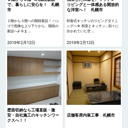
で、暮らしに安心を！ 札幌
リビングと一体感ある開放的
市
な洋室へ！ 札幌市
２階から３階への階段新設！ ハシ
対面式キッチンのリビングダイニ
ゴで危険な上り下りから、階段の
ングへ☆ 和室とキッチン…別々に
新設へ♪ 今ま ...
分かれていた空 ...
2019年2月12日
2019年2月12日
壁面収納なら工場直販・激
安・自社施工のキッチンワー
店舗客席内装工事 札幌市
クスへ！！