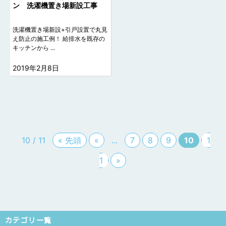
ン 洗濯機置き場新設工事
洗濯機置き場新設+引戸設置で丸見
え防止の施工例！ 給排水を既存の
キッチンから ...
2019年2月8日
10 / 11
« 先頭
«
...
7
8
9
10
1
1
»
カテゴリ一覧