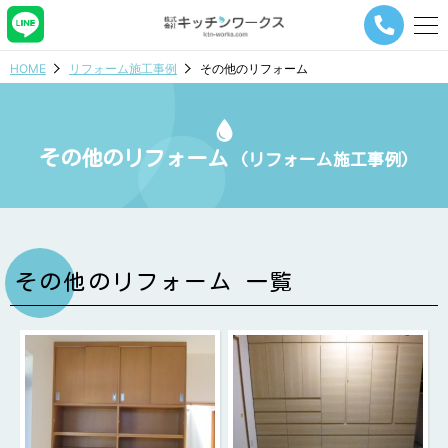
メ
ニ
ュ
HOME
リフォーム施工事例
その他のリフォーム
ー
ナ
ビ
ゲ
その他のリフォーム
ー
(リフォーム施工事例)
シ
ョ
ン
ボ
タ
ン
その他のリフォーム 一覧