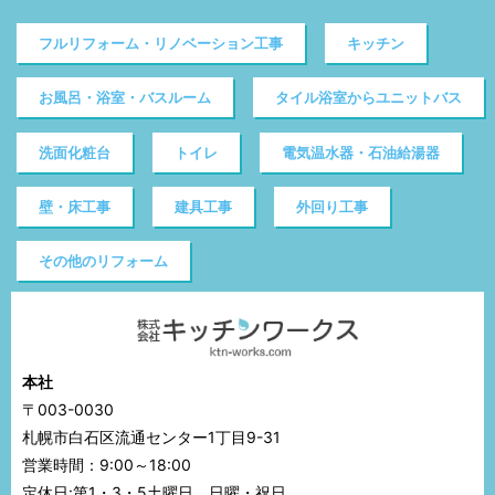
フルリフォーム・リノベーション工事
キッチン
お風呂・浴室・バスルーム
タイル浴室からユニットバス
洗面化粧台
トイレ
電気温水器・石油給湯器
壁・床工事
建具工事
外回り工事
その他のリフォーム
本社
〒003-0030
札幌市白石区流通センター1丁目9-31
営業時間：9:00～18:00
定休日:第1・3・5土曜日、日曜・祝日