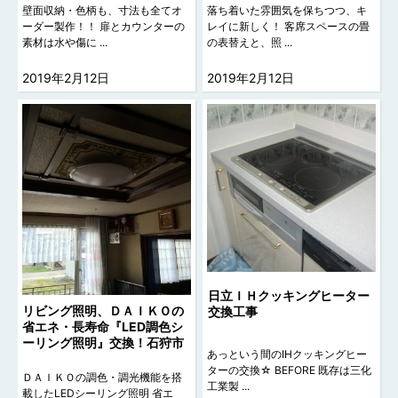
壁面収納・色柄も、寸法も全てオ
落ち着いた雰囲気を保ちつつ、キ
ーダー製作！！ 扉とカウンターの
レイに新しく！ 客席スペースの畳
素材は水や傷に ...
の表替えと、照 ...
2019年2月12日
2019年2月12日
日立ＩＨクッキングヒーター
リビング照明、ＤＡＩＫＯの
交換工事
省エネ・長寿命『LED調色シ
ーリング照明』交換！石狩市
あっという間のIHクッキングヒー
ターの交換☆ BEFORE 既存は三化
ＤＡＩＫＯの調色・調光機能を搭
工業製 ...
載したLEDシーリング照明 省エ