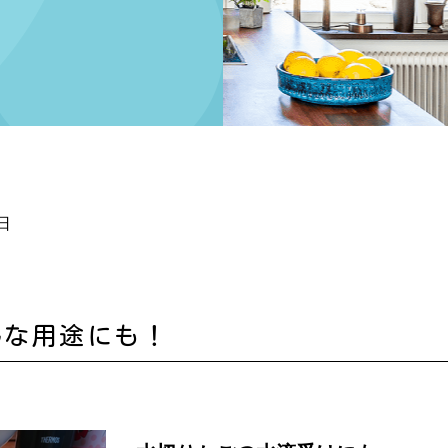
日
んな用途にも！