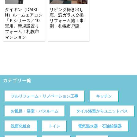
ダイキン（DAIKI
リビング掃き出し
N）ルームエアコン
窓、窓ガラス交換
『Ｅシリーズ／10
リフォーム施工事
畳用』新規設置リ
例！札幌市戸建
フォーム！札幌市
マンション
カテゴリ一覧
フルリフォーム・リノベーション工事
キッチン
お風呂・浴室・バスルーム
タイル浴室からユニットバス
洗面化粧台
トイレ
電気温水器・石油給湯器