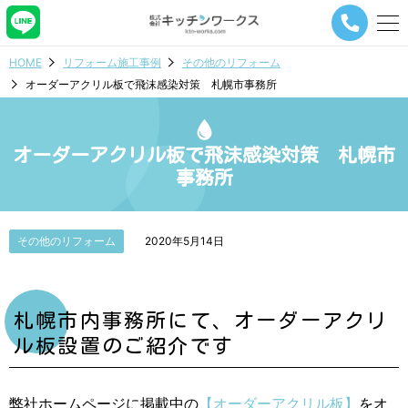
メ
ニ
ュ
HOME
リフォーム施工事例
その他のリフォーム
ー
オーダーアクリル板で飛沫感染対策 札幌市事務所
ナ
ビ
ゲ
ー
オーダーアクリル板で飛沫感染対策 札幌市
シ
事務所
ョ
ン
ボ
タ
その他のリフォーム
2020年5月14日
ン
札幌市内事務所にて、オーダーアクリ
ル板設置のご紹介です
弊社ホームページに掲載中の
【オーダーアクリル板】
をオ