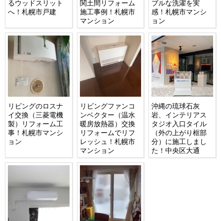
るウッドスリット
関土間リフォーム
ブルな洗濯を実
へ！札幌市戸建
施工事例！札幌市
感！札幌市マンシ
マンション
ョン
リビングのロスナ
リビングファンコ
沖縄の琉球石灰
イ交換（三菱電機
ンベクター（温水
岩、インテリアス
製）リフォーム工
暖房放熱器）交換
タジオ入口タイル
事！札幌市マンシ
リフォームでリフ
（外の上がり框部
ョン
レッシュ！札幌市
分）に施工しまし
マンション
た！中央区大通