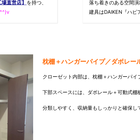
工場直営店】
を
持つ、
落ち着きのある空間演
^^)v
建具はDAIKEN『ハ
枕棚＋ハンガーパイプ／ダボレー
クローゼット内部は、枕棚＋ハンガーパイ
下部スペースには、ダボレール＋可動式棚
分類しやすく、収納量もしっかりと確保し