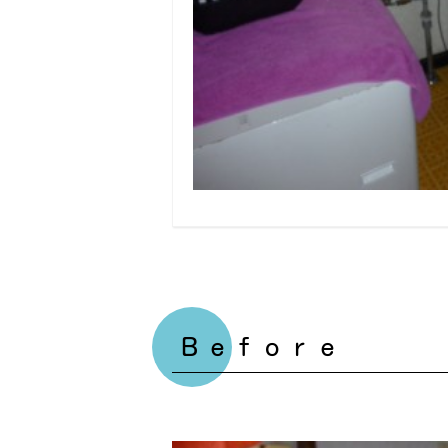
Ｂｅｆｏｒｅ