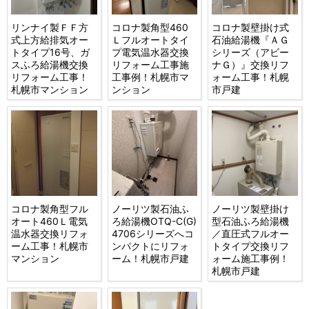
リンナイ製ＦＦ方
コロナ製角型460
コロナ製壁掛け式
式上方給排気オー
Ｌフルオートタイ
石油給湯機『ＡＧ
トタイプ16号、ガ
プ電気温水器交換
シリーズ（アビー
スふろ給湯機交換
リフォーム工事施
ナＧ）』交換リフ
リフォーム工事！
工事例！札幌市マ
ォーム工事！札幌
札幌市マンション
ンション
市戸建
コロナ製角型フル
ノーリツ製石油ふ
ノーリツ製壁掛け
オート460Ｌ電気
ろ給湯機OTQ-C(G)
型石油ふろ給湯機
温水器交換リフォ
4706シリーズへコ
／直圧式フルオー
ーム工事！札幌市
ンパクトにリフォ
トタイプ交換リフ
マンション
ーム！札幌市戸建
ォーム施工事例！
札幌市戸建