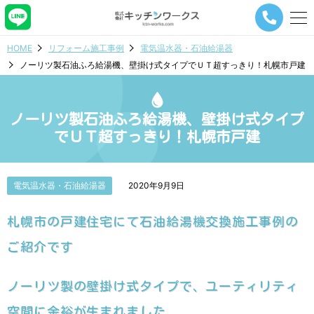
メ
ニ
ュ
HOME
リフォーム施工事例
電気温水器・石油給湯器
ー
ノーリツ製石油ふろ給湯機、壁掛け式タイプでＵＴ超すっきり！札幌市戸建
ナ
ビ
ゲ
ー
ノーリツ製石油ふろ給湯機、壁掛け式タイプ
シ
でＵＴ超すっきり！札幌市戸建
ョ
ン
ボ
タ
電気温水器・石油給湯器
2020年9月9日
ン
札幌市の戸建住宅にて石油給湯機交換施工事例の
ご紹介です
ノーリツ製の壁掛け式タイプで、ユーティリティ
空間に余裕が生まれました