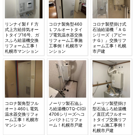
リンナイ製ＦＦ方
コロナ製角型460
コロナ製壁掛け式
式上方給排気オー
Ｌフルオートタイ
石油給湯機『ＡＧ
トタイプ16号、ガ
プ電気温水器交換
シリーズ（アビー
スふろ給湯機交換
リフォーム工事施
ナＧ）』交換リフ
リフォーム工事！
工事例！札幌市マ
ォーム工事！札幌
札幌市マンション
ンション
市戸建
コロナ製角型フル
ノーリツ製石油ふ
ノーリツ製壁掛け
オート460Ｌ電気
ろ給湯機OTQ-C(G)
型石油ふろ給湯機
温水器交換リフォ
4706シリーズへコ
／直圧式フルオー
ーム工事！札幌市
ンパクトにリフォ
トタイプ交換リフ
マンション
ーム！札幌市戸建
ォーム施工事例！
札幌市戸建