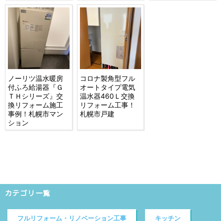
ノーリツ温水暖房
コロナ製角型フル
付ふろ給湯器『Ｇ
オートタイプ電気
ＴＨシリーズ』交
温水器460Ｌ交換
換リフォーム施工
リフォーム工事！
事例！札幌市マン
札幌市戸建
ション
カテゴリ一覧
フルリフォーム・リノベーション工事
キッチン