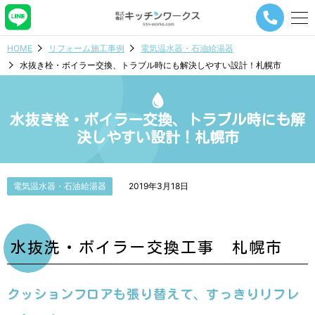
メ
ニ
ュ
HOME
リフォーム施工事例
電気温水器・石油給湯器
ー
水抜き栓・ボイラー交換、トラブル時にも解決しやすい設計！札幌市
ナ
ビ
ゲ
ー
水抜き栓・ボイラー交換、トラブル時にも解
シ
決しやすい設計！札幌市
ョ
ン
ボ
タ
電気温水器・石油給湯器
2019年3月18日
ン
水抜洗・ボイラー交換工事 札幌市
クッションフロアも張り替えて、すっきりリフレ