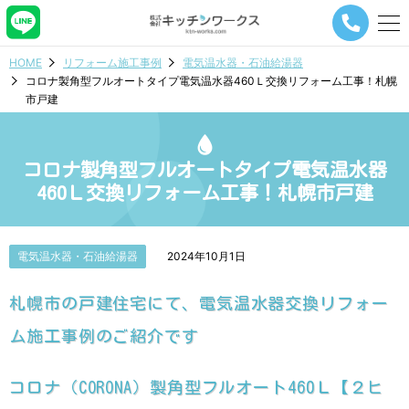
メ
ニ
ュ
HOME
リフォーム施工事例
電気温水器・石油給湯器
ー
コロナ製角型フルオートタイプ電気温水器460Ｌ交換リフォーム工事！札幌
ナ
市戸建
ビ
ゲ
ー
シ
コロナ製角型フルオートタイプ電気温水器
ョ
460Ｌ交換リフォーム工事！札幌市戸建
ン
ボ
タ
ン
電気温水器・石油給湯器
2024年10月1日
札幌市の戸建住宅にて、電気温水器交換リフォー
ム施工事例のご紹介です
コロナ（CORONA）製角型フルオート460Ｌ【２ヒ