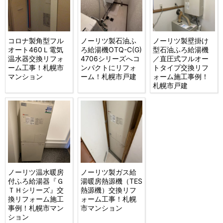
コロナ製角型フル
ノーリツ製石油ふ
ノーリツ製壁掛け
オート460Ｌ電気
ろ給湯機OTQ-C(G)
型石油ふろ給湯機
温水器交換リフォ
4706シリーズへコ
／直圧式フルオー
ーム工事！札幌市
ンパクトにリフォ
トタイプ交換リフ
マンション
ーム！札幌市戸建
ォーム施工事例！
札幌市戸建
ノーリツ温水暖房
ノーリツ製ガス給
付ふろ給湯器『Ｇ
湯暖房熱源機（TES
ＴＨシリーズ』交
熱源機）交換リフ
換リフォーム施工
ォーム工事！札幌
事例！札幌市マン
市マンション
ション