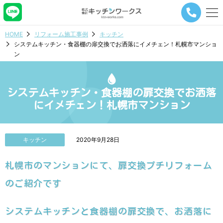
メ
ニ
ュ
HOME
リフォーム施工事例
キッチン
ー
システムキッチン・食器棚の扉交換でお洒落にイメチェン！札幌市マンショ
ナ
ン
ビ
ゲ
ー
シ
システムキッチン・食器棚の扉交換でお洒落
ョ
にイメチェン！札幌市マンション
ン
ボ
タ
ン
キッチン
2020年9月28日
札幌市のマンションにて、扉交換プチリフォーム
のご紹介です
システムキッチンと食器棚の扉交換で、お洒落に