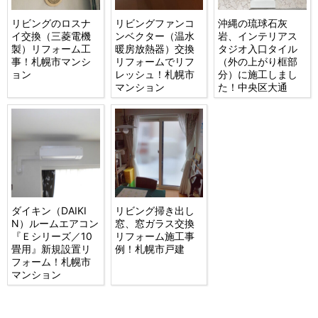
リビングのロスナ
リビングファンコ
沖縄の琉球石灰
イ交換（三菱電機
ンベクター（温水
岩、インテリアス
製）リフォーム工
暖房放熱器）交換
タジオ入口タイル
事！札幌市マンシ
リフォームでリフ
（外の上がり框部
ョン
レッシュ！札幌市
分）に施工しまし
マンション
た！中央区大通
ダイキン（DAIKI
リビング掃き出し
N）ルームエアコン
窓、窓ガラス交換
『Ｅシリーズ／10
リフォーム施工事
畳用』新規設置リ
例！札幌市戸建
フォーム！札幌市
マンション