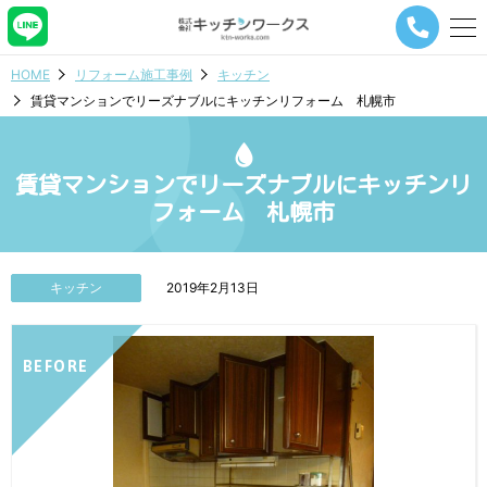
メ
ニ
ュ
HOME
リフォーム施工事例
キッチン
ー
賃貸マンションでリーズナブルにキッチンリフォーム 札幌市
ナ
ビ
ゲ
ー
賃貸マンションでリーズナブルにキッチンリ
シ
フォーム 札幌市
ョ
ン
ボ
タ
キッチン
2019年2月13日
ン
BEFORE