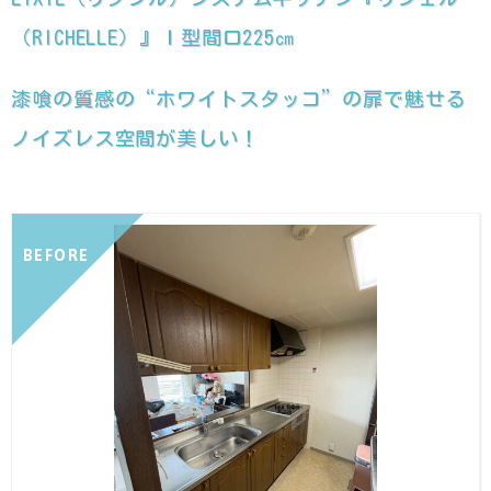
（RICHELLE）』Ｉ型間口225㎝
漆喰の質感の“ホワイトスタッコ”の扉で魅せる
ノイズレス空間が美しい！
BEFORE