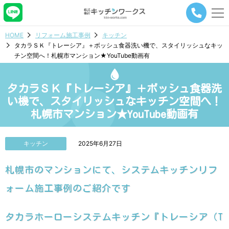
メ
ニ
ュ
HOME
リフォーム施工事例
キッチン
ー
タカラＳＫ『トレーシア』＋ボッシュ食器洗い機で、スタイリッシュなキッ
ナ
チン空間へ！札幌市マンション★YouTube動画有
ビ
ゲ
ー
タカラＳＫ『トレーシア』＋ボッシュ食器洗
シ
ョ
い機で、スタイリッシュなキッチン空間へ！
ン
札幌市マンション★YouTube動画有
ボ
タ
ン
キッチン
2025年6月27日
札幌市のマンションにて、システムキッチンリフ
ォーム施工事例のご紹介です
タカラホーローシステムキッチン『トレーシア（T