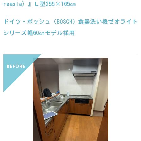
reasia）』Ｌ型255×165㎝
ドイツ・ボッシュ（BOSCH）食器洗い機ゼオライト
シリーズ幅60㎝モデル採用
BEFORE