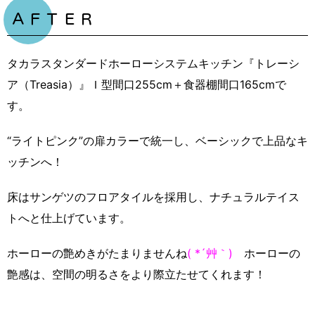
ＡＦＴＥＲ
タカラスタンダードホーローシステムキッチン『トレーシ
ア（Treasia）』Ｉ型間口255cm＋食器棚間口165cmで
す。
“ライトピンク”の扉カラーで統一し、ベーシックで上品なキ
ッチンへ！
床はサンゲツのフロアタイルを採用し、ナチュラルテイス
トへと仕上げています。
ホーローの艶めきがたまりませんね
( *´艸｀)
ホーローの
艶感は、空間の明るさをより際立たせてくれます！