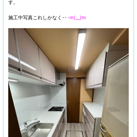
す。
施工中写真これしかなく･･
･m(__)m