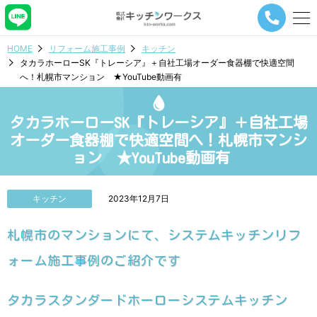
メ
ニ
ュ
HOME
リフォーム施工事例
キッチン
ー
タカラホーローSK『トレーシア』＋自社工場オーダー食器棚で快適空間
ナ
へ！札幌市マンション ★YouTube動画有
ビ
ゲ
ー
タカラホーローSK『トレーシア』＋自社工場
シ
ョ
オーダー食器棚で快適空間へ！札幌市マンシ
ン
ョン ★YouTube動画有
ボ
タ
ン
キッチン
2023年12月7日
札幌市のマンションにて、システムキッチンリフ
ォーム施工事例のご紹介です
タカラスタンダードホーローシステムキッチン