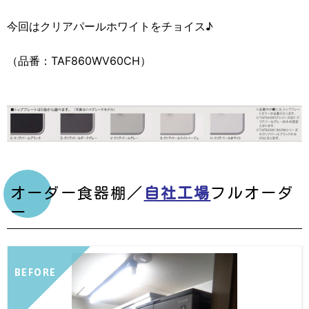
今回はクリアパールホワイトをチョイス♪
（品番：TAF860WV60CH）
オーダー食器棚／
自社工場
フルオーダ
ー
BEFORE