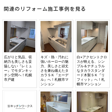
関連のリフォーム施工事例を見る
広がりと気品、収
キズ・熱・汚れに
白×アクセントクロ
納力も美しさも妥
強いホーローの魅
スが映える、シン
協しない『レミュ
力、美しさと頑丈
プル＆ナチュラル
ー』でモダンキッ
さを兼ね備えたタ
なタカラスタンダ
チン空間へ！札幌
カラＳＫ『エーデ
ード木製ＳＫ『リ
市戸建
ル』へ！札幌市マ
フィット』へ！札
ンション
幌市マンション