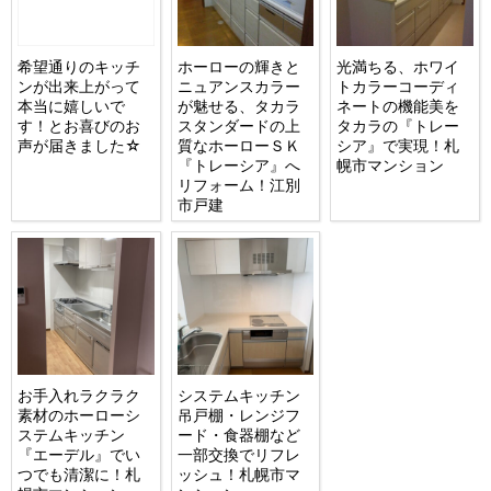
希望通りのキッチ
ホーローの輝きと
光満ちる、ホワイ
ンが出来上がって
ニュアンスカラー
トカラーコーディ
本当に嬉しいで
が魅せる、タカラ
ネートの機能美を
す！とお喜びのお
スタンダードの上
タカラの『トレー
声が届きました☆
質なホーローＳＫ
シア』で実現！札
『トレーシア』へ
幌市マンション
リフォーム！江別
市戸建
お手入れラクラク
システムキッチン
素材のホーローシ
吊戸棚・レンジフ
ステムキッチン
ード・食器棚など
『エーデル』でい
一部交換でリフレ
つでも清潔に！札
ッシュ！札幌市マ