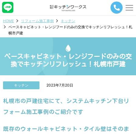
メ
ニ
ュ
HOME
リフォーム施工事例
キッチン
ー
ベースキャビネット・レンジフードのみの交換でキッチンリフレッシュ！札
ナ
幌市戸建
ビ
ゲ
ー
シ
ベースキャビネット・レンジフードのみの交
ョ
換でキッチンリフレッシュ！札幌市戸建
ン
ボ
タ
ン
キッチン
2023年7月20日
札幌市の戸建住宅にて、システムキッチン下台リ
フォーム施工事例のご紹介です
既存のウォールキャビネット・タイル壁はそのま