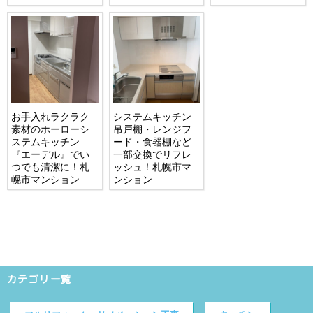
お手入れラクラク
システムキッチン
素材のホーローシ
吊戸棚・レンジフ
ステムキッチン
ード・食器棚など
『エーデル』でい
一部交換でリフレ
つでも清潔に！札
ッシュ！札幌市マ
幌市マンション
ンション
カテゴリ一覧