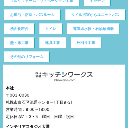
フルリフォーム・リノベーション工事
キッチン
お風呂・浴室・バスルーム
タイル浴室からユニットバス
洗面化粧台
トイレ
電気温水器・石油給湯器
壁・床工事
建具工事
外回り工事
その他のリフォーム
本社
〒003-0030
札幌市白石区流通センター1丁目9-31
営業時間：9:00～18:00
定休日:第1・3・5土曜日、日曜・祝日
インテリアスタジオ大通