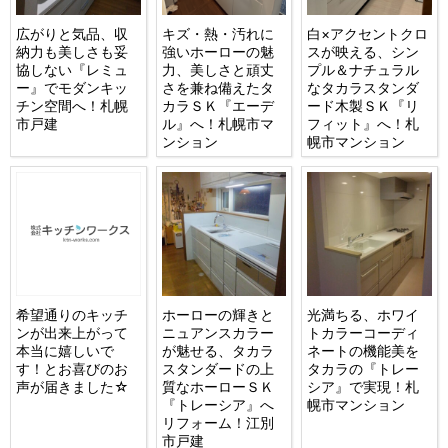
広がりと気品、収
キズ・熱・汚れに
白×アクセントクロ
納力も美しさも妥
強いホーローの魅
スが映える、シン
協しない『レミュ
力、美しさと頑丈
プル＆ナチュラル
ー』でモダンキッ
さを兼ね備えたタ
なタカラスタンダ
チン空間へ！札幌
カラＳＫ『エーデ
ード木製ＳＫ『リ
市戸建
ル』へ！札幌市マ
フィット』へ！札
ンション
幌市マンション
希望通りのキッチ
ホーローの輝きと
光満ちる、ホワイ
ンが出来上がって
ニュアンスカラー
トカラーコーディ
本当に嬉しいで
が魅せる、タカラ
ネートの機能美を
す！とお喜びのお
スタンダードの上
タカラの『トレー
声が届きました☆
質なホーローＳＫ
シア』で実現！札
『トレーシア』へ
幌市マンション
リフォーム！江別
市戸建