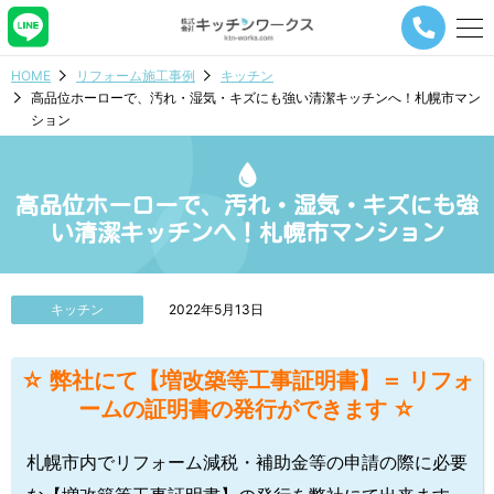
メ
ニ
ュ
HOME
リフォーム施工事例
キッチン
ー
高品位ホーローで、汚れ・湿気・キズにも強い清潔キッチンへ！札幌市マン
ナ
ション
ビ
ゲ
ー
シ
高品位ホーローで、汚れ・湿気・キズにも強
ョ
い清潔キッチンへ！札幌市マンション
ン
ボ
タ
ン
キッチン
2022年5月13日
☆ 弊社にて【増改築等工事証明書】＝ リフォ
ームの証明書の発行ができます ☆
札幌市内でリフォーム減税・補助金等の申請の際に必要