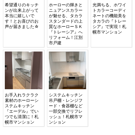
希望通りのキッチ
ホーローの輝きと
光満ちる、ホワイ
ンが出来上がって
ニュアンスカラー
トカラーコーディ
本当に嬉しいで
が魅せる、タカラ
ネートの機能美を
す！とお喜びのお
スタンダードの上
タカラの『トレー
声が届きました☆
質なホーローＳＫ
シア』で実現！札
『トレーシア』へ
幌市マンション
リフォーム！江別
市戸建
お手入れラクラク
システムキッチン
素材のホーローシ
吊戸棚・レンジフ
ステムキッチン
ード・食器棚など
『エーデル』でい
一部交換でリフレ
つでも清潔に！札
ッシュ！札幌市マ
幌市マンション
ンション