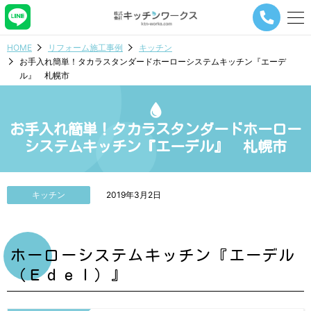
メ
ニ
ュ
HOME
リフォーム施工事例
キッチン
ー
お手入れ簡単！タカラスタンダードホーローシステムキッチン『エーデ
ナ
ル』 札幌市
ビ
ゲ
ー
シ
お手入れ簡単！タカラスタンダードホーロー
ョ
システムキッチン『エーデル』 札幌市
ン
ボ
タ
ン
キッチン
2019年3月2日
ホーローシステムキッチン『エーデル
（Ｅｄｅｌ）』