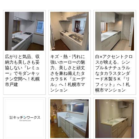
広がりと気品、収
キズ・熱・汚れに
白×アクセントクロ
納力も美しさも妥
強いホーローの魅
スが映える、シン
協しない『レミュ
力、美しさと頑丈
プル＆ナチュラル
ー』でモダンキッ
さを兼ね備えたタ
なタカラスタンダ
チン空間へ！札幌
カラＳＫ『エーデ
ード木製ＳＫ『リ
市戸建
ル』へ！札幌市マ
フィット』へ！札
ンション
幌市マンション