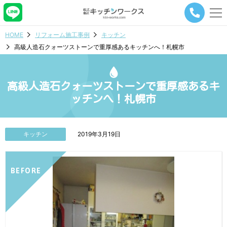
メ
ニ
ュ
HOME
リフォーム施工事例
キッチン
ー
高級人造石クォーツストーンで重厚感あるキッチンへ！札幌市
ナ
ビ
ゲ
ー
高級人造石クォーツストーンで重厚感あるキ
シ
ッチンへ！札幌市
ョ
ン
ボ
タ
キッチン
2019年3月19日
ン
BEFORE