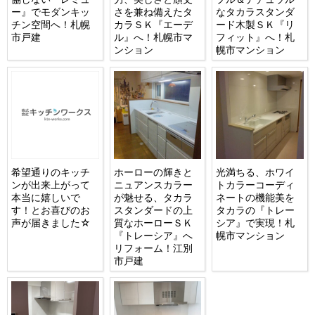
ー』でモダンキッ
さを兼ね備えたタ
なタカラスタンダ
チン空間へ！札幌
カラＳＫ『エーデ
ード木製ＳＫ『リ
市戸建
ル』へ！札幌市マ
フィット』へ！札
ンション
幌市マンション
希望通りのキッチ
ホーローの輝きと
光満ちる、ホワイ
ンが出来上がって
ニュアンスカラー
トカラーコーディ
本当に嬉しいで
が魅せる、タカラ
ネートの機能美を
す！とお喜びのお
スタンダードの上
タカラの『トレー
声が届きました☆
質なホーローＳＫ
シア』で実現！札
『トレーシア』へ
幌市マンション
リフォーム！江別
市戸建