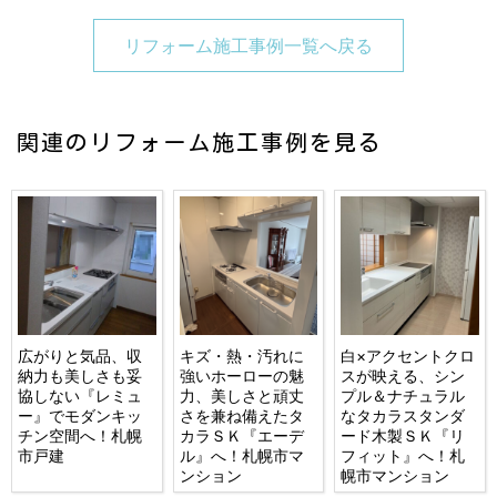
リフォーム施工事例一覧へ戻る
関連のリフォーム施工事例を見る
広がりと気品、収
キズ・熱・汚れに
白×アクセントクロ
納力も美しさも妥
強いホーローの魅
スが映える、シン
協しない『レミュ
力、美しさと頑丈
プル＆ナチュラル
ー』でモダンキッ
さを兼ね備えたタ
なタカラスタンダ
チン空間へ！札幌
カラＳＫ『エーデ
ード木製ＳＫ『リ
市戸建
ル』へ！札幌市マ
フィット』へ！札
ンション
幌市マンション