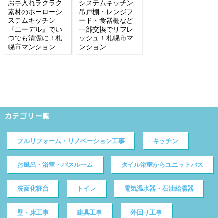
お手入れラクラク
システムキッチン
素材のホーローシ
吊戸棚・レンジフ
ステムキッチン
ード・食器棚など
『エーデル』でい
一部交換でリフレ
つでも清潔に！札
ッシュ！札幌市マ
幌市マンション
ンション
カテゴリ一覧
フルリフォーム・リノベーション工事
キッチン
お風呂・浴室・バスルーム
タイル浴室からユニットバス
洗面化粧台
トイレ
電気温水器・石油給湯器
壁・床工事
建具工事
外回り工事