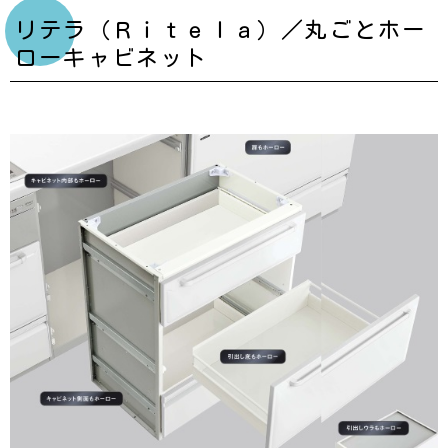
リテラ（Ｒｉｔｅｌａ）／丸ごとホー
ローキャビネット