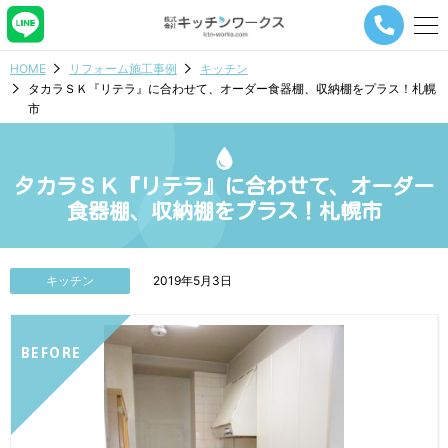
メ
ニ
ュ
HOME
リフォーム施工事例
キッチン
ー
タカラＳＫ『リテラ』に合わせて、オーダー食器棚、収納棚をプラス！札幌
ナ
市
ビ
ゲ
ー
シ
タカラＳＫ『リテラ』に合わせて、オーダー
ョ
食器棚、収納棚をプラス！札幌市
ン
ボ
タ
ン
キッチン
2019年5月3日
BEFORE