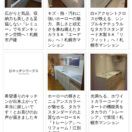
広がりと気品、収
キズ・熱・汚れに
白×アクセントクロ
納力も美しさも妥
強いホーローの魅
スが映える、シン
協しない『レミュ
力、美しさと頑丈
プル＆ナチュラル
ー』でモダンキッ
さを兼ね備えたタ
なタカラスタンダ
チン空間へ！札幌
カラＳＫ『エーデ
ード木製ＳＫ『リ
市戸建
ル』へ！札幌市マ
フィット』へ！札
ンション
幌市マンション
希望通りのキッチ
ホーローの輝きと
光満ちる、ホワイ
ンが出来上がって
ニュアンスカラー
トカラーコーディ
本当に嬉しいで
が魅せる、タカラ
ネートの機能美を
す！とお喜びのお
スタンダードの上
タカラの『トレー
声が届きました☆
質なホーローＳＫ
シア』で実現！札
『トレーシア』へ
幌市マンション
リフォーム！江別