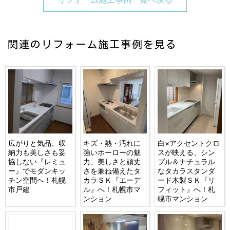
関連のリフォーム施工事例を見る
広がりと気品、収
キズ・熱・汚れに
白×アクセントクロ
納力も美しさも妥
強いホーローの魅
スが映える、シン
協しない『レミュ
力、美しさと頑丈
プル＆ナチュラル
ー』でモダンキッ
さを兼ね備えたタ
なタカラスタンダ
チン空間へ！札幌
カラＳＫ『エーデ
ード木製ＳＫ『リ
市戸建
ル』へ！札幌市マ
フィット』へ！札
ンション
幌市マンション