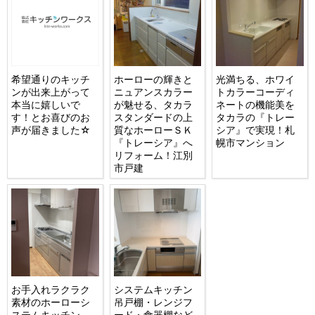
希望通りのキッチ
ホーローの輝きと
光満ちる、ホワイ
ンが出来上がって
ニュアンスカラー
トカラーコーディ
本当に嬉しいで
が魅せる、タカラ
ネートの機能美を
す！とお喜びのお
スタンダードの上
タカラの『トレー
声が届きました☆
質なホーローＳＫ
シア』で実現！札
『トレーシア』へ
幌市マンション
リフォーム！江別
市戸建
お手入れラクラク
システムキッチン
素材のホーローシ
吊戸棚・レンジフ
ステムキッチン
ード・食器棚など