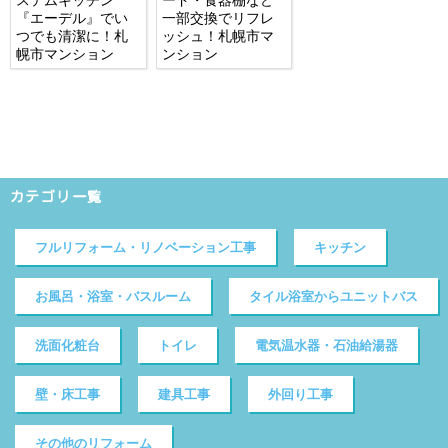
『エーデル』でい
一部交換でリフレ
つでも清潔に！札
ッシュ！札幌市マ
幌市マンション
ンション
カテゴリ一覧
フルリフォーム・リノベーション工事
キッチン
お風呂・浴室・バスルーム
タイル浴室からユニットバス
洗面化粧台
トイレ
電気温水器・石油給湯器
壁・床工事
建具工事
外回り工事
その他のリフォーム