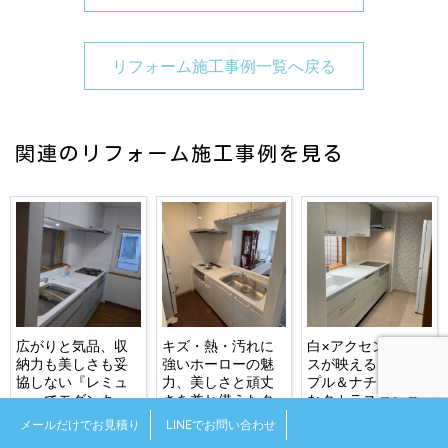
リフォーム施工事例一覧へ戻る
関連のリフォーム施工事例を見る
広がりと気品、収
キズ・熱・汚れに
白×アクセントクロ
納力も美しさも妥
強いホーローの魅
スが映える、シン
協しない『レミュ
力、美しさと頑丈
プル＆ナチュラル
ー』でモダンキッ
さを兼ね備えたタ
なタカラスタンダ
チン空間へ！札幌
カラＳＫ『エーデ
ード木製ＳＫ『リ
メールだけでお見積り
LINEでお問い合わせ
市戸建
ル』へ！札幌市マ
フィット』へ！札