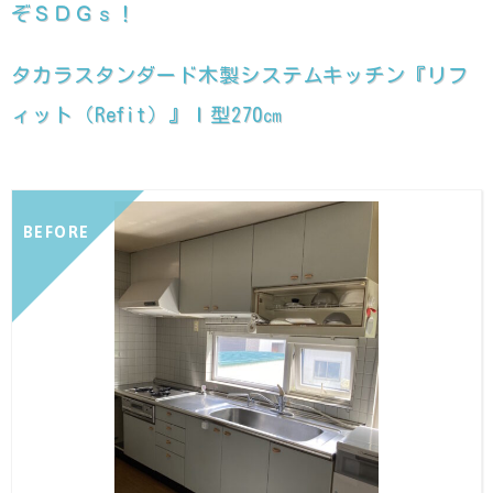
ぞＳＤＧｓ！
タカラスタンダード木製システムキッチン『リフ
ィット（Refit）』Ｉ型270㎝
BEFORE