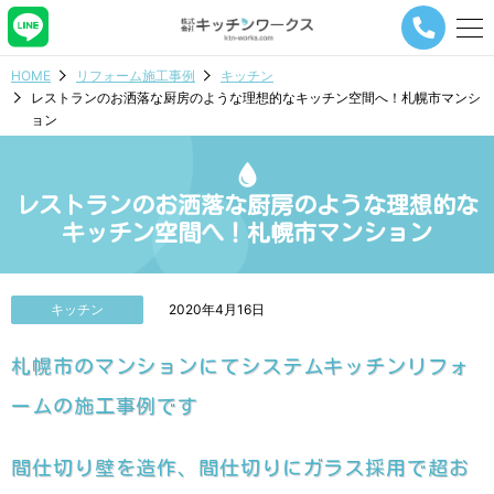
メ
ニ
ュ
HOME
リフォーム施工事例
キッチン
ー
レストランのお洒落な厨房のような理想的なキッチン空間へ！札幌市マンシ
ナ
ョン
ビ
ゲ
ー
シ
レストランのお洒落な厨房のような理想的な
ョ
キッチン空間へ！札幌市マンション
ン
ボ
タ
ン
キッチン
2020年4月16日
札幌市のマンションにてシステムキッチンリフォ
ームの施工事例です
間仕切り壁を造作、間仕切りにガラス採用で超お