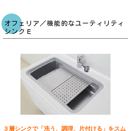
オフェリア／機能的なユーティリティ
シンクＥ
３層シンクで「洗う、調理、片付ける」をスム