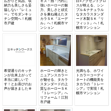
広がりと気品、収
キズ・熱・汚れに
白×アクセントクロ
納力も美しさも妥
強いホーローの魅
スが映える、シン
協しない『レミュ
力、美しさと頑丈
プル＆ナチュラル
ー』でモダンキッ
さを兼ね備えたタ
なタカラスタンダ
チン空間へ！札幌
カラＳＫ『エーデ
ード木製ＳＫ『リ
市戸建
ル』へ！札幌市マ
フィット』へ！札
ンション
幌市マンション
希望通りのキッチ
ホーローの輝きと
光満ちる、ホワイ
ンが出来上がって
ニュアンスカラー
トカラーコーディ
本当に嬉しいで
が魅せる、タカラ
ネートの機能美を
す！とお喜びのお
スタンダードの上
タカラの『トレー
声が届きました☆
質なホーローＳＫ
シア』で実現！札
『トレーシア』へ
幌市マンション
リフォーム！江別
市戸建