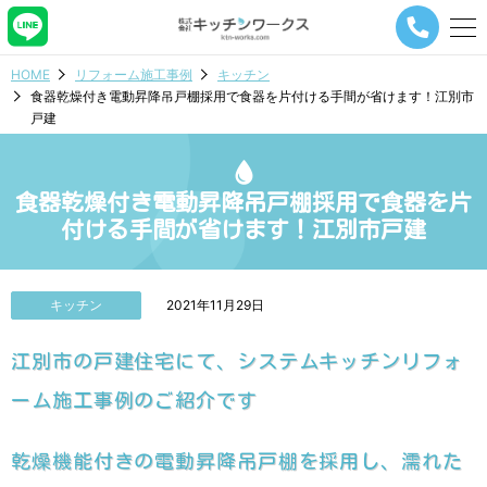
メ
ニ
ュ
HOME
リフォーム施工事例
キッチン
ー
食器乾燥付き電動昇降吊戸棚採用で食器を片付ける手間が省けます！江別市
ナ
戸建
ビ
ゲ
ー
シ
食器乾燥付き電動昇降吊戸棚採用で食器を片
ョ
付ける手間が省けます！江別市戸建
ン
ボ
タ
ン
キッチン
2021年11月29日
江別市の戸建住宅にて、システムキッチンリフォ
ーム施工事例のご紹介です
乾燥機能付きの電動昇降吊戸棚を採用し、濡れた