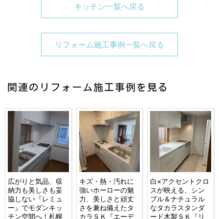
キッチン一覧へ戻る
リフォーム施工事例一覧へ戻る
関連のリフォーム施工事例を見る
広がりと気品、収
キズ・熱・汚れに
白×アクセントクロ
納力も美しさも妥
強いホーローの魅
スが映える、シン
協しない『レミュ
力、美しさと頑丈
プル＆ナチュラル
ー』でモダンキッ
さを兼ね備えたタ
なタカラスタンダ
チン空間へ！札幌
カラＳＫ『エーデ
ード木製ＳＫ『リ