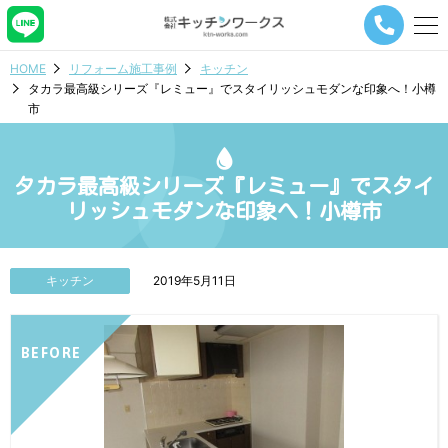
メ
ニ
ュ
HOME
リフォーム施工事例
キッチン
ー
タカラ最高級シリーズ『レミュー』でスタイリッシュモダンな印象へ！小樽
ナ
市
ビ
ゲ
ー
シ
タカラ最高級シリーズ『レミュー』でスタイ
ョ
リッシュモダンな印象へ！小樽市
ン
ボ
タ
ン
キッチン
2019年5月11日
BEFORE