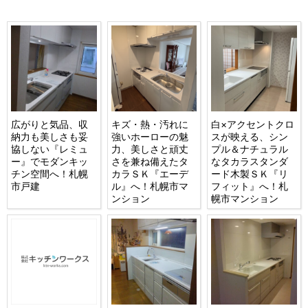
広がりと気品、収
キズ・熱・汚れに
白×アクセントクロ
納力も美しさも妥
強いホーローの魅
スが映える、シン
協しない『レミュ
力、美しさと頑丈
プル＆ナチュラル
ー』でモダンキッ
さを兼ね備えたタ
なタカラスタンダ
チン空間へ！札幌
カラＳＫ『エーデ
ード木製ＳＫ『リ
市戸建
ル』へ！札幌市マ
フィット』へ！札
ンション
幌市マンション