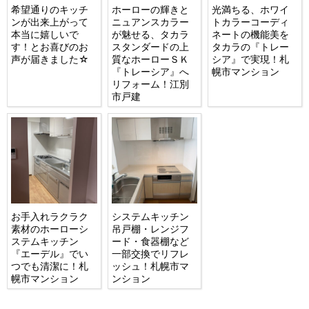
希望通りのキッチ
ホーローの輝きと
光満ちる、ホワイ
ンが出来上がって
ニュアンスカラー
トカラーコーディ
本当に嬉しいで
が魅せる、タカラ
ネートの機能美を
す！とお喜びのお
スタンダードの上
タカラの『トレー
声が届きました☆
質なホーローＳＫ
シア』で実現！札
『トレーシア』へ
幌市マンション
リフォーム！江別
市戸建
お手入れラクラク
システムキッチン
素材のホーローシ
吊戸棚・レンジフ
ステムキッチン
ード・食器棚など
『エーデル』でい
一部交換でリフレ
つでも清潔に！札
ッシュ！札幌市マ
幌市マンション
ンション