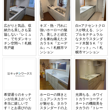
広がりと気品、収
キズ・熱・汚れに
白×アクセントクロ
納力も美しさも妥
強いホーローの魅
スが映える、シン
協しない『レミュ
力、美しさと頑丈
プル＆ナチュラル
ー』でモダンキッ
さを兼ね備えたタ
なタカラスタンダ
チン空間へ！札幌
カラＳＫ『エーデ
ード木製ＳＫ『リ
市戸建
ル』へ！札幌市マ
フィット』へ！札
ンション
幌市マンション
希望通りのキッチ
ホーローの輝きと
光満ちる、ホワイ
ンが出来上がって
ニュアンスカラー
トカラーコーディ
本当に嬉しいで
が魅せる、タカラ
ネートの機能美を
す！とお喜びのお
スタンダードの上
タカラの『トレー