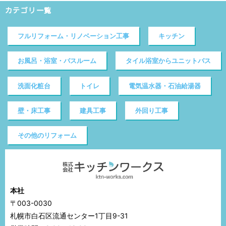
カテゴリ一覧
フルリフォーム・リノベーション工事
キッチン
お風呂・浴室・バスルーム
タイル浴室からユニットバス
洗面化粧台
トイレ
電気温水器・石油給湯器
壁・床工事
建具工事
外回り工事
その他のリフォーム
本社
〒003-0030
札幌市白石区流通センター1丁目9-31