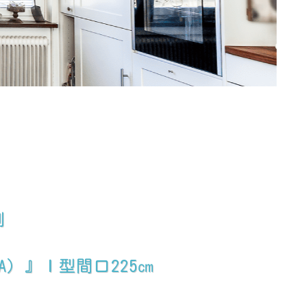
例
A）』Ｉ型間口225㎝