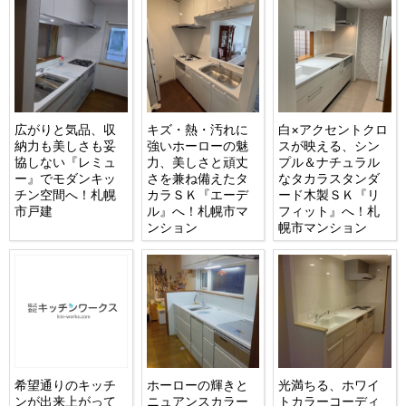
広がりと気品、収
キズ・熱・汚れに
白×アクセントクロ
納力も美しさも妥
強いホーローの魅
スが映える、シン
協しない『レミュ
力、美しさと頑丈
プル＆ナチュラル
ー』でモダンキッ
さを兼ね備えたタ
なタカラスタンダ
チン空間へ！札幌
カラＳＫ『エーデ
ード木製ＳＫ『リ
市戸建
ル』へ！札幌市マ
フィット』へ！札
ンション
幌市マンション
希望通りのキッチ
ホーローの輝きと
光満ちる、ホワイ
ンが出来上がって
ニュアンスカラー
トカラーコーディ