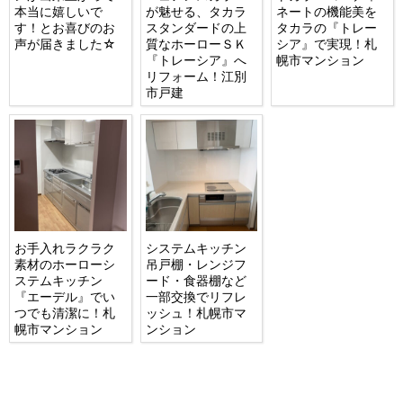
本当に嬉しいで
が魅せる、タカラ
ネートの機能美を
す！とお喜びのお
スタンダードの上
タカラの『トレー
声が届きました☆
質なホーローＳＫ
シア』で実現！札
『トレーシア』へ
幌市マンション
リフォーム！江別
市戸建
お手入れラクラク
システムキッチン
素材のホーローシ
吊戸棚・レンジフ
ステムキッチン
ード・食器棚など
『エーデル』でい
一部交換でリフレ
つでも清潔に！札
ッシュ！札幌市マ
幌市マンション
ンション