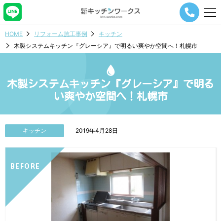
メ
ニ
ュ
HOME
リフォーム施工事例
キッチン
ー
木製システムキッチン『グレーシア』で明るい爽やか空間へ！札幌市
ナ
ビ
ゲ
ー
木製システムキッチン『グレーシア』で明る
シ
い爽やか空間へ！札幌市
ョ
ン
ボ
タ
キッチン
2019年4月28日
ン
BEFORE