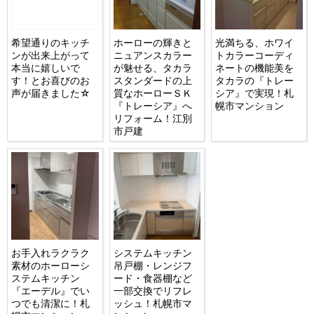
希望通りのキッチ
ホーローの輝きと
光満ちる、ホワイ
ンが出来上がって
ニュアンスカラー
トカラーコーディ
本当に嬉しいで
が魅せる、タカラ
ネートの機能美を
す！とお喜びのお
スタンダードの上
タカラの『トレー
声が届きました☆
質なホーローＳＫ
シア』で実現！札
『トレーシア』へ
幌市マンション
リフォーム！江別
市戸建
お手入れラクラク
システムキッチン
素材のホーローシ
吊戸棚・レンジフ
ステムキッチン
ード・食器棚など
『エーデル』でい
一部交換でリフレ
つでも清潔に！札
ッシュ！札幌市マ