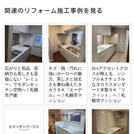
関連のリフォーム施工事例を見る
広がりと気品、収
キズ・熱・汚れに
白×アクセントクロ
納力も美しさも妥
強いホーローの魅
スが映える、シン
協しない『レミュ
力、美しさと頑丈
プル＆ナチュラル
ー』でモダンキッ
さを兼ね備えたタ
なタカラスタンダ
チン空間へ！札幌
カラＳＫ『エーデ
ード木製ＳＫ『リ
市戸建
ル』へ！札幌市マ
フィット』へ！札
ンション
幌市マンション