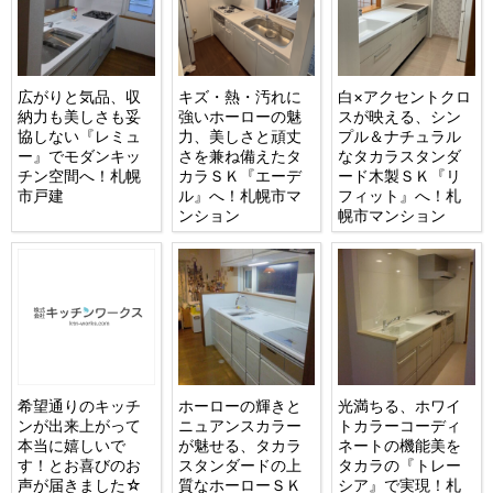
広がりと気品、収
キズ・熱・汚れに
白×アクセントクロ
納力も美しさも妥
強いホーローの魅
スが映える、シン
協しない『レミュ
力、美しさと頑丈
プル＆ナチュラル
ー』でモダンキッ
さを兼ね備えたタ
なタカラスタンダ
チン空間へ！札幌
カラＳＫ『エーデ
ード木製ＳＫ『リ
市戸建
ル』へ！札幌市マ
フィット』へ！札
ンション
幌市マンション
希望通りのキッチ
ホーローの輝きと
光満ちる、ホワイ
ンが出来上がって
ニュアンスカラー
トカラーコーディ
本当に嬉しいで
が魅せる、タカラ
ネートの機能美を
す！とお喜びのお
スタンダードの上
タカラの『トレー
声が届きました☆
質なホーローＳＫ
シア』で実現！札