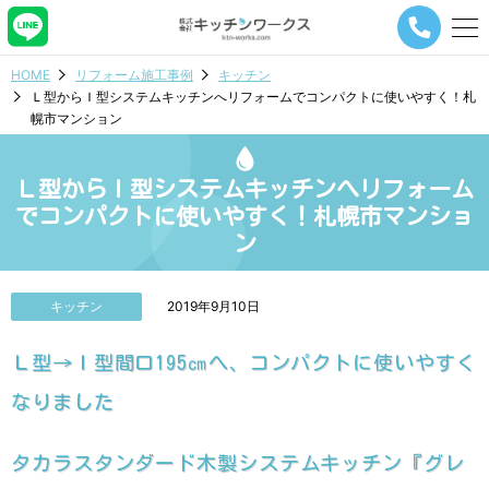
メ
ニ
ュ
HOME
リフォーム施工事例
キッチン
ー
Ｌ型からＩ型システムキッチンへリフォームでコンパクトに使いやすく！札
ナ
幌市マンション
ビ
ゲ
ー
Ｌ型からＩ型システムキッチンへリフォーム
シ
ョ
でコンパクトに使いやすく！札幌市マンショ
ン
ン
ボ
タ
ン
キッチン
2019年9月10日
Ｌ型→Ｉ型間口195㎝へ、コンパクトに使いやすく
なりました
タカラスタンダード木製システムキッチン『グレ