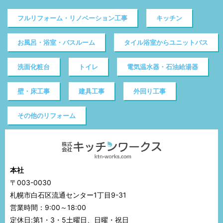
フルリフォーム・リノベーション工事
キッチン
お風呂・浴室・バスルーム
タイル浴室からユニットバス
洗面化粧台
トイレ
電気温水器・石油給湯器
壁・床工事
建具工事
外回り工事
その他のリフォーム
本社
〒003-0030
札幌市白石区流通センター1丁目9-31
営業時間：9:00～18:00
定休日:第1・3・5土曜日、日曜・祝日