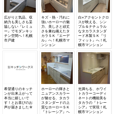
広がりと気品、収
キズ・熱・汚れに
白×アクセントクロ
納力も美しさも妥
強いホーローの魅
スが映える、シン
協しない『レミュ
力、美しさと頑丈
プル＆ナチュラル
ー』でモダンキッ
さを兼ね備えたタ
なタカラスタンダ
チン空間へ！札幌
カラＳＫ『エーデ
ード木製ＳＫ『リ
市戸建
ル』へ！札幌市マ
フィット』へ！札
ンション
幌市マンション
希望通りのキッチ
ホーローの輝きと
光満ちる、ホワイ
ンが出来上がって
ニュアンスカラー
トカラーコーディ
本当に嬉しいで
が魅せる、タカラ
ネートの機能美を
す！とお喜びのお
スタンダードの上
タカラの『トレー
声が届きました☆
質なホーローＳＫ
シア』で実現！札
『トレーシア』へ
幌市マンション