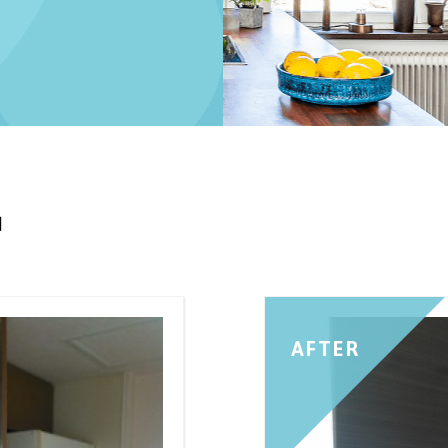
日
AFTER