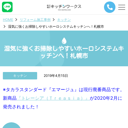
メ
ニ
ュ
HOME
リフォーム施工事例
キッチン
ー
湿気に強くお掃除しやすいホーロシステムキッチンへ！札幌市
ナ
ビ
ゲ
ー
湿気に強くお掃除しやすいホーロシステムキ
シ
ッチンへ！札幌市
ョ
ン
ボ
タ
キッチン
2019年4月15日
ン
※タカラスタンダード『エマージュ』は現行廃番商品です。
新商品
『トレーシア（Ｔｒｅａｓｉａ）』
が2020年2月に
発売されました！