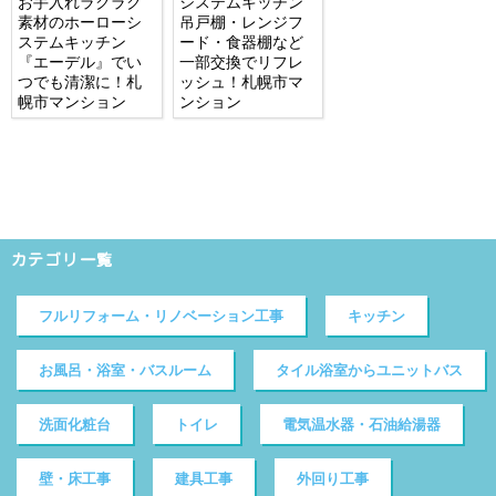
お手入れラクラク
システムキッチン
素材のホーローシ
吊戸棚・レンジフ
ステムキッチン
ード・食器棚など
『エーデル』でい
一部交換でリフレ
つでも清潔に！札
ッシュ！札幌市マ
幌市マンション
ンション
カテゴリ一覧
フルリフォーム・リノベーション工事
キッチン
お風呂・浴室・バスルーム
タイル浴室からユニットバス
洗面化粧台
トイレ
電気温水器・石油給湯器
壁・床工事
建具工事
外回り工事