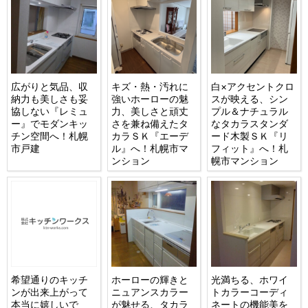
広がりと気品、収
キズ・熱・汚れに
白×アクセントクロ
納力も美しさも妥
強いホーローの魅
スが映える、シン
協しない『レミュ
力、美しさと頑丈
プル＆ナチュラル
ー』でモダンキッ
さを兼ね備えたタ
なタカラスタンダ
チン空間へ！札幌
カラＳＫ『エーデ
ード木製ＳＫ『リ
市戸建
ル』へ！札幌市マ
フィット』へ！札
ンション
幌市マンション
希望通りのキッチ
ホーローの輝きと
光満ちる、ホワイ
ンが出来上がって
ニュアンスカラー
トカラーコーディ
本当に嬉しいで
が魅せる、タカラ
ネートの機能美を