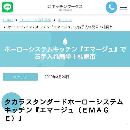
メ
ニ
ュ
HOME
リフォーム施工事例
キッチン
ー
ホーローシステムキッチン『エマージュ』でお手入れ簡単！札幌市
ナ
ビ
ゲ
ー
ホーローシステムキッチン『エマージュ』で
シ
お手入れ簡単！札幌市
ョ
ン
ボ
タ
キッチン
2019年3月26日
ン
タカラスタンダードホーローシステム
キッチン『エマージュ（ＥＭＡＧ
Ｅ）』