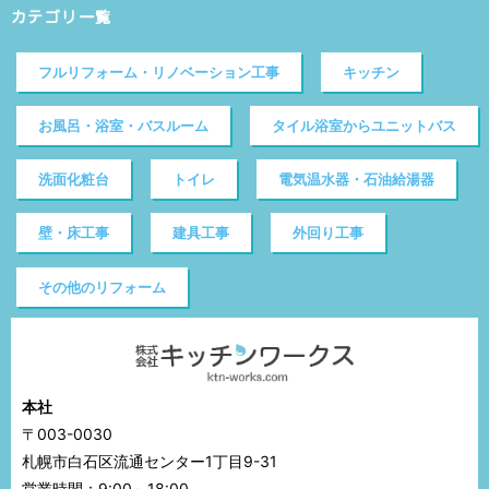
カテゴリ一覧
フルリフォーム・リノベーション工事
キッチン
お風呂・浴室・バスルーム
タイル浴室からユニットバス
洗面化粧台
トイレ
電気温水器・石油給湯器
壁・床工事
建具工事
外回り工事
その他のリフォーム
本社
〒003-0030
札幌市白石区流通センター1丁目9-31
営業時間：9:00～18:00