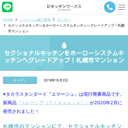
メ
ニ
ュ
HOME
リフォーム施工事例
キッチン
ー
セクショナルキッチンをホーローシステムキッチンへグレードアップ！札幌
ナ
市マンション
ビ
ゲ
ー
シ
セクショナルキッチンをホーローシステムキ
ョ
ッチンへグレードアップ！札幌市マンション
ン
ボ
タ
ン
キッチン
2019年10月2日
※タカラスタンダード『エマージュ』は現行廃番商品です。
新商品
『トレーシア（Ｔｒｅａｓｉａ）』
が2020年2月に
発売されました！
札幌市のマンションにて、セクショナルキッチン