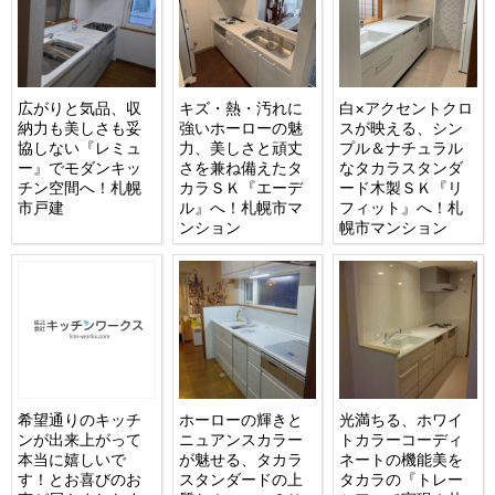
広がりと気品、収
キズ・熱・汚れに
白×アクセントクロ
納力も美しさも妥
強いホーローの魅
スが映える、シン
協しない『レミュ
力、美しさと頑丈
プル＆ナチュラル
ー』でモダンキッ
さを兼ね備えたタ
なタカラスタンダ
チン空間へ！札幌
カラＳＫ『エーデ
ード木製ＳＫ『リ
市戸建
ル』へ！札幌市マ
フィット』へ！札
ンション
幌市マンション
希望通りのキッチ
ホーローの輝きと
光満ちる、ホワイ
ンが出来上がって
ニュアンスカラー
トカラーコーディ
本当に嬉しいで
が魅せる、タカラ
ネートの機能美を
す！とお喜びのお
スタンダードの上
タカラの『トレー