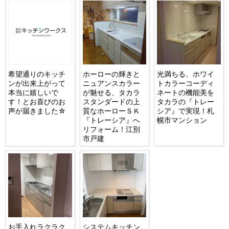
希望通りのキッチ
ホーローの輝きと
光満ちる、ホワイ
ンが出来上がって
ニュアンスカラー
トカラーコーディ
本当に嬉しいで
が魅せる、タカラ
ネートの機能美を
す！とお喜びのお
スタンダードの上
タカラの『トレー
声が届きました☆
質なホーローＳＫ
シア』で実現！札
『トレーシア』へ
幌市マンション
リフォーム！江別
市戸建
お手入れラクラク
システムキッチン