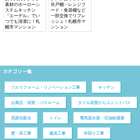
素材のホーローシ
吊戸棚・レンジフ
ステムキッチン
ード・食器棚など
『エーデル』でい
一部交換でリフレ
つでも清潔に！札
ッシュ！札幌市マ
幌市マンション
ンション
カテゴリ一覧
フルリフォーム・リノベーション工事
キッチン
お風呂・浴室・バスルーム
タイル浴室からユニットバス
洗面化粧台
トイレ
電気温水器・石油給湯器
壁・床工事
建具工事
外回り工事