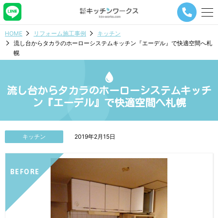
メ
ニ
ュ
HOME
リフォーム施工事例
キッチン
ー
流し台からタカラのホーローシステムキッチン『エーデル』で快適空間へ札
ナ
幌
ビ
ゲ
ー
シ
流し台からタカラのホーローシステムキッチ
ョ
ン『エーデル』で快適空間へ札幌
ン
ボ
タ
ン
キッチン
2019年2月15日
BEFORE