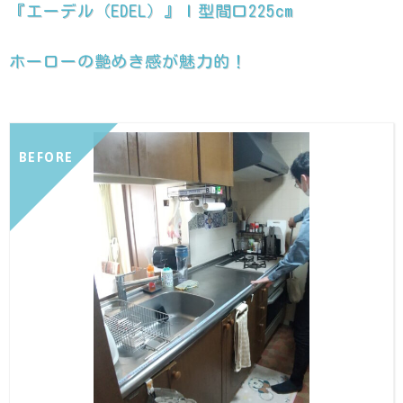
『エーデル（EDEL）』Ｉ型間口225cm
ホーローの艶めき感が魅力的！
BEFORE