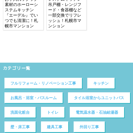
素材のホーローシ
吊戸棚・レンジフ
ステムキッチン
ード・食器棚など
『エーデル』でい
一部交換でリフレ
つでも清潔に！札
ッシュ！札幌市マ
幌市マンション
ンション
カテゴリ一覧
フルリフォーム・リノベーション工事
キッチン
お風呂・浴室・バスルーム
タイル浴室からユニットバス
洗面化粧台
トイレ
電気温水器・石油給湯器
壁・床工事
建具工事
外回り工事