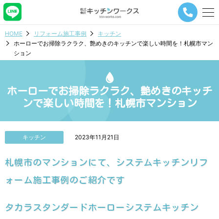
メ
ニ
ュ
HOME
リフォーム施工事例
キッチン
ー
ホーローでお掃除ラクラク、艶めきのキッチンで楽しい時間を！札幌市マン
ナ
ション
ビ
ゲ
ー
シ
ホーローでお掃除ラクラク、艶めきのキッチ
ョ
ンで楽しい時間を！札幌市マンション
ン
ボ
タ
ン
キッチン
2023年11月21日
札幌市のマンションにて、システムキッチンリフ
ォーム施工事例のご紹介です
タカラスタンダードホーローシステムキッチン