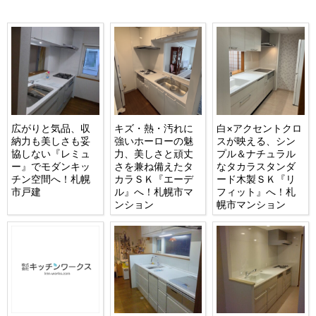
広がりと気品、収
キズ・熱・汚れに
白×アクセントクロ
納力も美しさも妥
強いホーローの魅
スが映える、シン
協しない『レミュ
力、美しさと頑丈
プル＆ナチュラル
ー』でモダンキッ
さを兼ね備えたタ
なタカラスタンダ
チン空間へ！札幌
カラＳＫ『エーデ
ード木製ＳＫ『リ
市戸建
ル』へ！札幌市マ
フィット』へ！札
ンション
幌市マンション