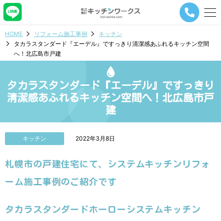
メ
ニ
ュ
HOME
リフォーム施工事例
キッチン
ー
タカラスタンダード『エーデル』ですっきり清潔感あふれるキッチン空間
ナ
へ！北広島市戸建
ビ
ゲ
ー
タカラスタンダード『エーデル』ですっきり
シ
ョ
清潔感あふれるキッチン空間へ！北広島市戸
ン
建
ボ
タ
ン
キッチン
2022年3月8日
札幌市の戸建住宅にて、システムキッチンリフォ
ーム施工事例のご紹介です
タカラスタンダードホーローシステムキッチン