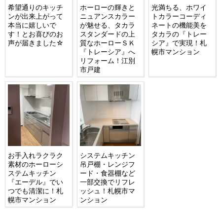
希望通りのキッチ
ホーローの輝きと
光満ちる、ホワイ
ンが出来上がって
ニュアンスカラー
トカラーコーディ
本当に嬉しいで
が魅せる、タカラ
ネートの機能美を
す！とお喜びのお
スタンダードの上
タカラの『トレー
声が届きました☆
質なホーローＳＫ
シア』で実現！札
『トレーシア』へ
幌市マンション
リフォーム！江別
市戸建
お手入れラクラク
システムキッチン
素材のホーローシ
吊戸棚・レンジフ
ステムキッチン
ード・食器棚など
『エーデル』でい
一部交換でリフレ
つでも清潔に！札
ッシュ！札幌市マ
幌市マンション
ンション