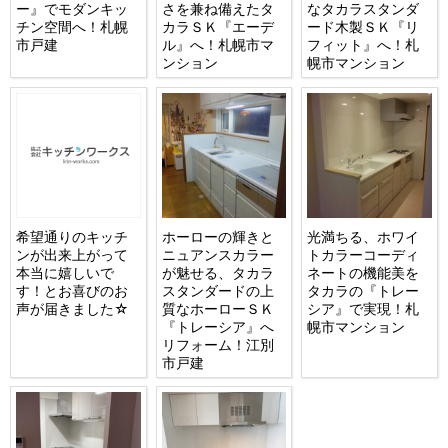
ー』でモダンキッ
さを兼ね備えたタ
なタカラスタンダ
チン空間へ！札幌
カラＳＫ『エーデ
ード木製ＳＫ『リ
市戸建
ル』へ！札幌市マ
フィット』へ！札
ンション
幌市マンション
希望通りのキッチ
ホーローの輝きと
光満ちる、ホワイ
ンが出来上がって
ニュアンスカラー
トカラーコーディ
本当に嬉しいで
が魅せる、タカラ
ネートの機能美を
す！とお喜びのお
スタンダードの上
タカラの『トレー
声が届きました☆
質なホーローＳＫ
シア』で実現！札
『トレーシア』へ
幌市マンション
リフォーム！江別
市戸建