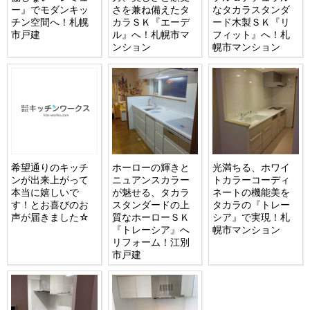
ー』でモダンキッ
さを兼ね備えたタ
なタカラスタンダ
チン空間へ！札幌
カラＳＫ『エーデ
ード木製ＳＫ『リ
市戸建
ル』へ！札幌市マ
フィット』へ！札
ンション
幌市マンション
希望通りのキッチ
ホーローの輝きと
光満ちる、ホワイ
ンが出来上がって
ニュアンスカラー
トカラーコーディ
本当に嬉しいで
が魅せる、タカラ
ネートの機能美を
す！とお喜びのお
スタンダードの上
タカラの『トレー
声が届きました☆
質なホーローＳＫ
シア』で実現！札
『トレーシア』へ
幌市マンション
リフォーム！江別
市戸建