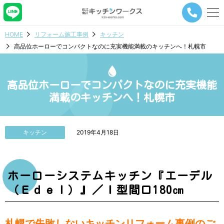
メ
ニ
ュ
HOME
リフォーム施工事例
キッチン
ー
高品位ホーローでコンパクトなのに充実機能満載のキッチンへ！札幌市
ナ
ビ
ゲ
ー
高品位ホーローでコンパクトなのに充実機能
シ
満載のキッチンへ！札幌市
ョ
ン
ボ
タ
キッチン
2019年4月18日
ン
ホーローシステムキッチン『エーデル
（Ｅｄｅｌ）』／Ｉ型間口180㎝
札幌で失敗しないキッチンリフォーム事例のご