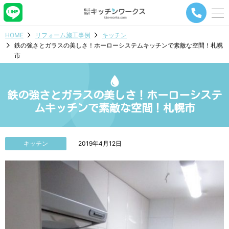
メ
ニ
ュ
HOME
リフォーム施工事例
キッチン
ー
鉄の強さとガラスの美しさ！ホーローシステムキッチンで素敵な空間！札幌
ナ
市
ビ
ゲ
ー
シ
鉄の強さとガラスの美しさ！ホーローシステ
ョ
ムキッチンで素敵な空間！札幌市
ン
ボ
タ
ン
キッチン
2019年4月12日