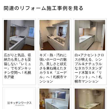
関連のリフォーム施工事例を見る
広がりと気品、収
キズ・熱・汚れに
白×アクセントクロ
納力も美しさも妥
強いホーローの魅
スが映える、シン
協しない『レミュ
力、美しさと頑丈
プル＆ナチュラル
ー』でモダンキッ
さを兼ね備えたタ
なタカラスタンダ
チン空間へ！札幌
カラＳＫ『エーデ
ード木製ＳＫ『リ
市戸建
ル』へ！札幌市マ
フィット』へ！札
ンション
幌市マンション