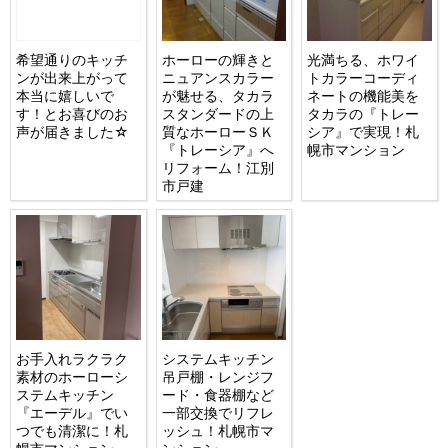
希望通りのキッチ
ホーローの輝きと
光満ちる、ホワイ
ンが出来上がって
ニュアンスカラー
トカラーコーディ
本当に嬉しいで
が魅せる、タカラ
ネートの機能美を
す！とお喜びのお
スタンダードの上
タカラの『トレー
声が届きました☆
質なホーローＳＫ
シア』で実現！札
『トレーシア』へ
幌市マンション
リフォーム！江別
市戸建
お手入れラクラク
システムキッチン
素材のホーローシ
吊戸棚・レンジフ
ステムキッチン
ード・食器棚など
『エーデル』でい
一部交換でリフレ
つでも清潔に！札
ッシュ！札幌市マ