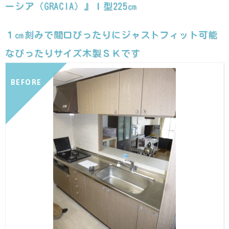
ーシア（GRACIA）』Ｉ型225㎝
１㎝刻みで間口ぴったりにジャストフィット可能
なぴったりサイズ木製ＳＫです
BEFORE