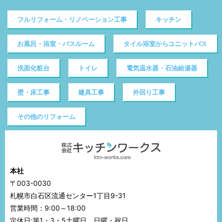
フルリフォーム・リノベーション工事
キッチン
お風呂・浴室・バスルーム
タイル浴室からユニットバス
洗面化粧台
トイレ
電気温水器・石油給湯器
壁・床工事
建具工事
外回り工事
その他のリフォーム
本社
〒003-0030
札幌市白石区流通センター1丁目9-31
営業時間：9:00～18:00
定休日:第1・3・5土曜日、日曜・祝日