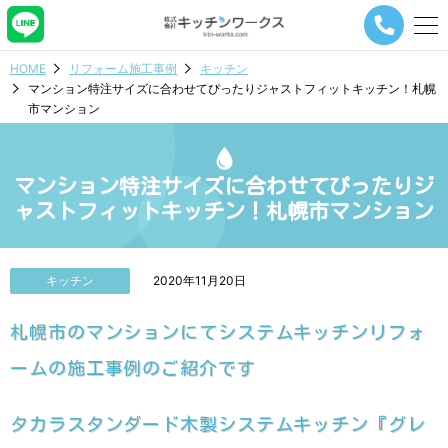
メ
ニ
ュ
HOME
リフォーム施工事例
キッチン
ー
マンション特注サイズに合わせてぴったりジャストフィットキッチン！札幌
ナ
市マンション
ビ
ゲ
ー
シ
マンション特注サイズに合わせてぴったりジ
ョ
ャストフィットキッチン！札幌市マンション
ン
ボ
タ
ン
キッチン
2020年11月20日
札幌市のマンションにてシステムキッチンリフォ
ームの施工事例のご紹介です
タカラスタンダード木製システムキッチン『グレ