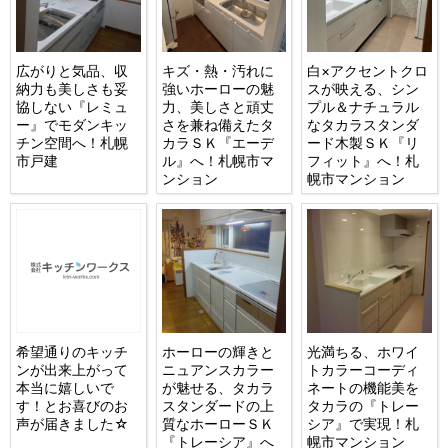
広がりと気品、収
キズ・熱・汚れに
白×アクセントクロ
納力も美しさも妥
強いホーローの魅
スが映える、シン
協しない『レミュ
力、美しさと頑丈
プル＆ナチュラル
ー』でモダンキッ
さを兼ね備えたタ
なタカラスタンダ
チン空間へ！札幌
カラＳＫ『エーデ
ード木製ＳＫ『リ
市戸建
ル』へ！札幌市マ
フィット』へ！札
ンション
幌市マンション
希望通りのキッチ
ホーローの輝きと
光満ちる、ホワイ
ンが出来上がって
ニュアンスカラー
トカラーコーディ
本当に嬉しいで
が魅せる、タカラ
ネートの機能美を
す！とお喜びのお
スタンダードの上
タカラの『トレー
声が届きました☆
質なホーローＳＫ
シア』で実現！札
『トレーシア』へ
幌市マンション